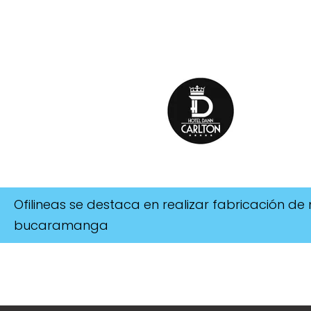
Ofilineas se destaca en realizar fabricación de
bucaramanga